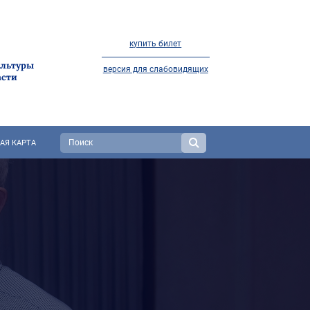
купить билет
ультуры
версия для слабовидящих
асти
АЯ КАРТА