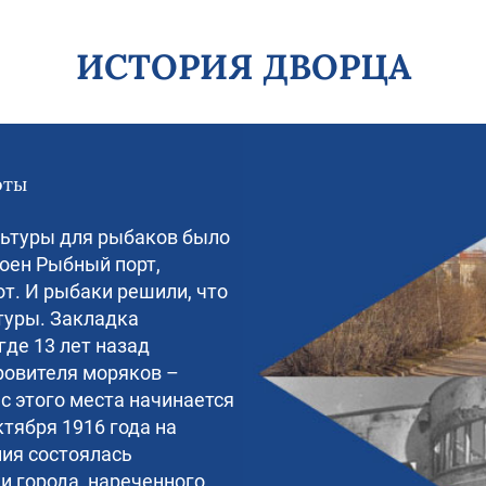
ИСТОРИЯ ДВОРЦА
оты
льтуры для рыбаков было
роен Рыбный порт,
т. И рыбаки решили, что
туры. Закладка
где 13 лет назад
ровителя моряков –
с этого места начинается
ктября 1916 года на
ия состоялась
 города, нареченного