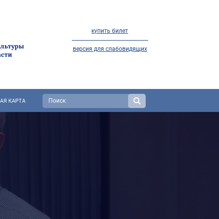
купить билет
ультуры
версия для слабовидящих
асти
АЯ КАРТА