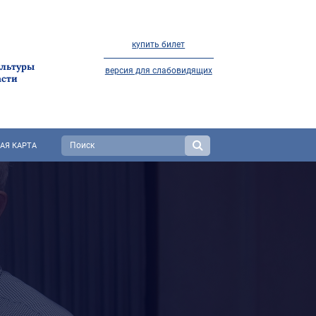
купить билет
ультуры
версия для слабовидящих
асти
АЯ КАРТА
 САМОМ