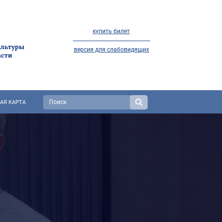
купить билет
ультуры
версия для слабовидящих
асти
АЯ КАРТА