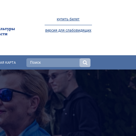
купить билет
ультуры
версия для слабовидящих
асти
АЯ КАРТА