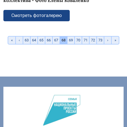
коллектива - Фото Елены Коваленко
Смотреть фотогалерею
«
‹
63
64
65
66
67
68
69
70
71
72
73
›
»