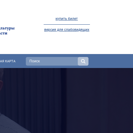
купить билет
ультуры
версия для слабовидящих
асти
АЯ КАРТА
"НА СЕВЕРЕ ЛЕТО" В
РАЗГАРЕ!