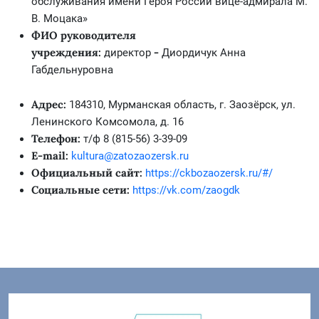
обслуживания имени Героя России вице-адмирала М.
В. Моцака»
ФИО руководителя
учреждения:
-
директор
Диордичук Анна
Габдельнуровна
Адрес:
184310, Мурманская область, г. Заозёрск, ул.
Ленинского Комсомола, д. 16
Телефон:
т/ф 8 (815-56) 3-39-09
Е-mail:
kultura@zatozaozersk.ru
Официальный сайт:
https://ckbozaozersk.ru/#/
Социальные сети:
https://vk.com/zaogdk